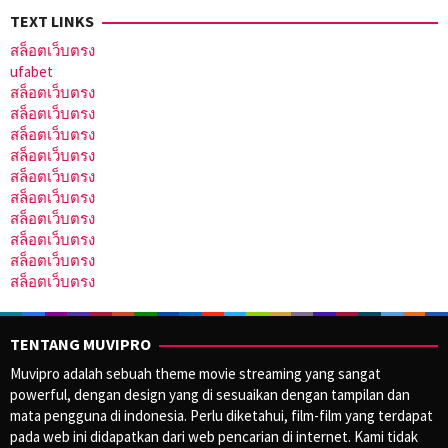
TEXT LINKS
สล็อตเว็บตรง
ufabet
สล็อตเว็บตรง
สล็อตเว็บตรง
สล็อตเว็บตรง
สล็อตเว็บตรง
สล็อตเว็บตรง
สล็อตเว็บตรง
สล็อตเว็บตรง
สล็อตเว็บตรง
สล็อตเว็บตรง
สล็อตเว็บตรง
TENTANG MUVIPRO
Muvipro adalah sebuah theme movie streaming yang sangat
powerful, dengan design yang di sesuaikan dengan tampilan dan
mata pengguna di indonesia. Perlu diketahui, film-film yang terdapat
pada web ini didapatkan dari web pencarian di internet. Kami tidak