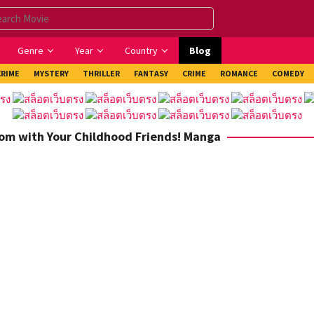
Genre
Year
Country
Blog
CRIME
MYSTERY
THRILLER
FANTASY
CRIME
ROMANCE
COMEDY
om with Your Childhood Friends! Manga