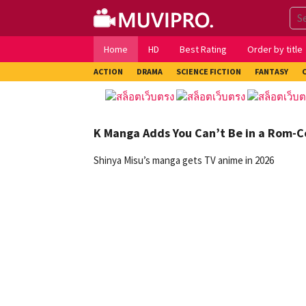
Skip
to
content
Home
HD
Best Rating
Order by title
ACTION
DRAMA
SCIENCE FICTION
FANTASY
K Manga Adds You Can’t Be in a Rom-C
Shinya Misu’s manga gets TV anime in 2026