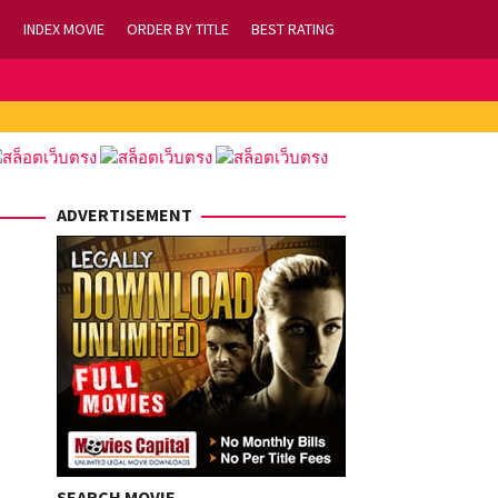
INDEX MOVIE
ORDER BY TITLE
BEST RATING
ADVERTISEMENT
SEARCH MOVIE