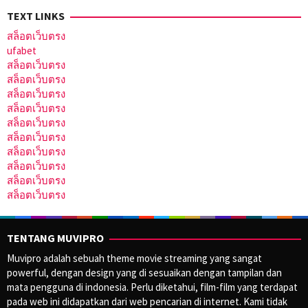
TEXT LINKS
สล็อตเว็บตรง
ufabet
สล็อตเว็บตรง
สล็อตเว็บตรง
สล็อตเว็บตรง
สล็อตเว็บตรง
สล็อตเว็บตรง
สล็อตเว็บตรง
สล็อตเว็บตรง
สล็อตเว็บตรง
สล็อตเว็บตรง
สล็อตเว็บตรง
TENTANG MUVIPRO
Muvipro adalah sebuah theme movie streaming yang sangat
powerful, dengan design yang di sesuaikan dengan tampilan dan
mata pengguna di indonesia. Perlu diketahui, film-film yang terdapat
pada web ini didapatkan dari web pencarian di internet. Kami tidak