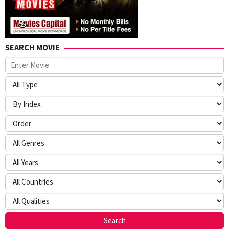
SEARCH MOVIE