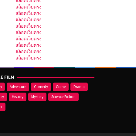
สล็อตเว็บตรง
สล็อตเว็บตรง
สล็อตเว็บตรง
สล็อตเว็บตรง
สล็อตเว็บตรง
สล็อตเว็บตรง
สล็อตเว็บตรง
สล็อตเว็บตรง
สล็อตเว็บตรง
สล็อตเว็บตรง
E FILM
on
Adventure
Comedy
Crime
Drama
asy
History
Mystery
Science Fiction
er