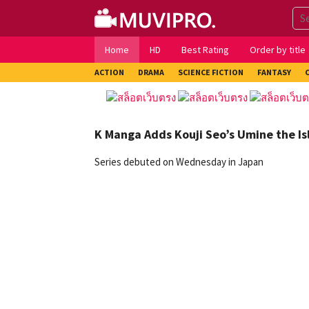
Skip
to
content
Home
HD
Best Rating
Order by title
ACTION
DRAMA
SCIENCE FICTION
FANTASY
K Manga Adds Kouji Seo’s Umine the I
Series debuted on Wednesday in Japan