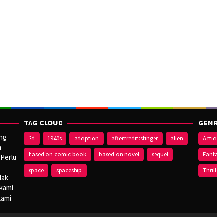
TAG CLOUD
GENR
ang
3d
1940s
adoption
aftercreditsstinger
alien
Acti
n
based on comic book
based on novel
sequel
Fant
 Perlu
space
spaceship
Thrill
dak
 kami
kami