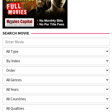
SEARCH MOVIE