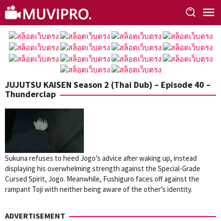
Skip
to
content
JUJUTSU KAISEN Season 2 (Thai Dub) – Episode 40 –
Thunderclap
Sukuna refuses to heed Jogo’s advice after waking up, instead
displaying his overwhelming strength against the Special-Grade
Cursed Spirit, Jogo. Meanwhile, Fushiguro faces off against the
rampant Toji with neither being aware of the other’s identity.
ADVERTISEMENT