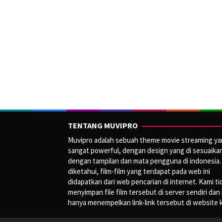
TENTANG MUVIPRO
Muvipro adalah sebuah theme movie streaming y
sangat powerful, dengan design yang di sesuaika
dengan tampilan dan mata pengguna di indonesia.
diketahui, film-film yang terdapat pada web ini
didapatkan dari web pencarian di internet. Kami ti
menyimpan file film tersebut di server sendiri dan
hanya menempelkan link-link tersebut di website 