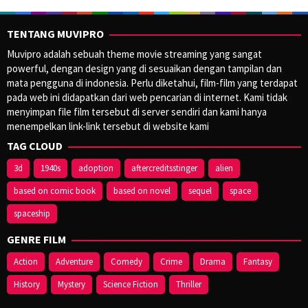
TENTANG MUVIPRO
Muvipro adalah sebuah theme movie streaming yang sangat
powerful, dengan design yang di sesuaikan dengan tampilan dan
mata pengguna di indonesia. Perlu diketahui, film-film yang terdapat
pada web ini didapatkan dari web pencarian di internet. Kami tidak
menyimpan file film tersebut di server sendiri dan kami hanya
menempelkan link-link tersebut di website kami
TAG CLOUD
3d
1940s
adoption
aftercreditsstinger
alien
based on comic book
based on novel
sequel
space
spaceship
GENRE FILM
Action
Adventure
Comedy
Crime
Drama
Fantasy
History
Mystery
Science Fiction
Thriller