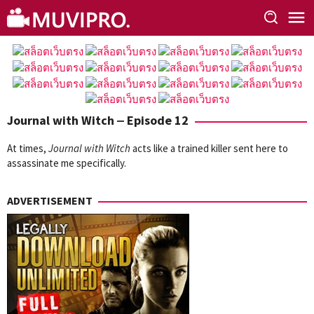
Skip
to
content
Journal with Witch ‒ Episode 12
At times,
Journal with Witch
acts like a trained killer sent here to
assassinate me specifically.
ADVERTISEMENT