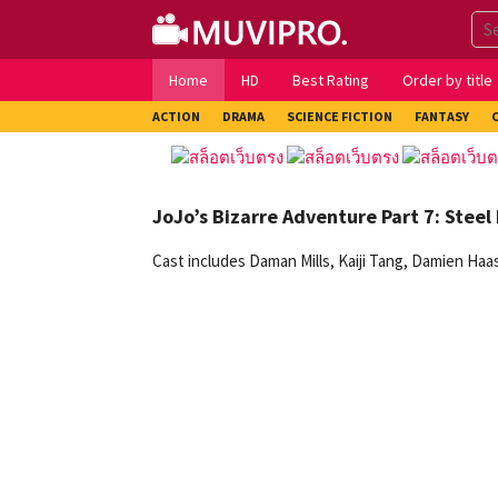
Skip
to
content
Home
HD
Best Rating
Order by title
ACTION
DRAMA
SCIENCE FICTION
FANTASY
JoJo’s Bizarre Adventure Part 7: Steel
Cast includes Daman Mills, Kaiji Tang, Damien Haa