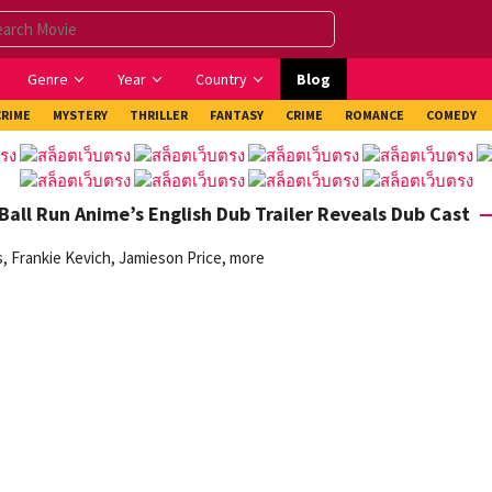
Genre
Year
Country
Blog
CRIME
MYSTERY
THRILLER
FANTASY
CRIME
ROMANCE
COMEDY
 Ball Run Anime’s English Dub Trailer Reveals Dub Cast
s, Frankie Kevich, Jamieson Price, more