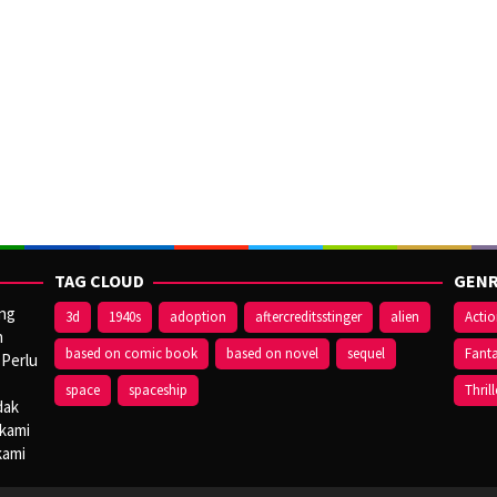
TAG CLOUD
GENR
ang
3d
1940s
adoption
aftercreditsstinger
alien
Acti
n
based on comic book
based on novel
sequel
Fant
 Perlu
space
spaceship
Thrill
dak
 kami
kami