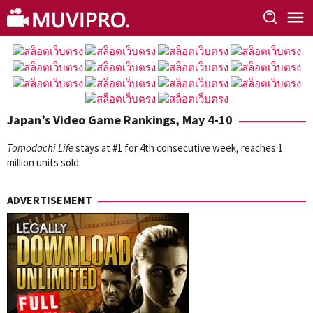
Skip
to
content
Japan’s Video Game Rankings, May 4-10
Tomodachi Life
stays at #1 for 4th consecutive week, reaches 1
million units sold
ADVERTISEMENT