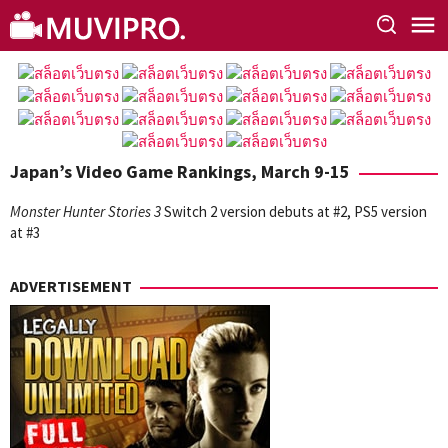
Skip
to
content
Japan’s Video Game Rankings, March 9-15
Monster Hunter Stories 3
Switch 2 version debuts at #2, PS5 version
at #3
ADVERTISEMENT