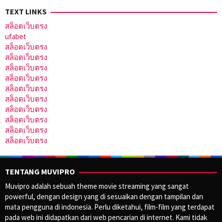
TEXT LINKS
สล็อตเว็บตรง
ufabet
สล็อตเว็บตรง
สล็อตเว็บตรง
สล็อตเว็บตรง
สล็อตเว็บตรง
สล็อตเว็บตรง
สล็อตเว็บตรง
สล็อตเว็บตรง
สล็อตเว็บตรง
สล็อตเว็บตรง
สล็อตเว็บตรง
TENTANG MUVIPRO
Muvipro adalah sebuah theme movie streaming yang sangat
powerful, dengan design yang di sesuaikan dengan tampilan dan
mata pengguna di indonesia. Perlu diketahui, film-film yang terdapat
pada web ini didapatkan dari web pencarian di internet. Kami tidak