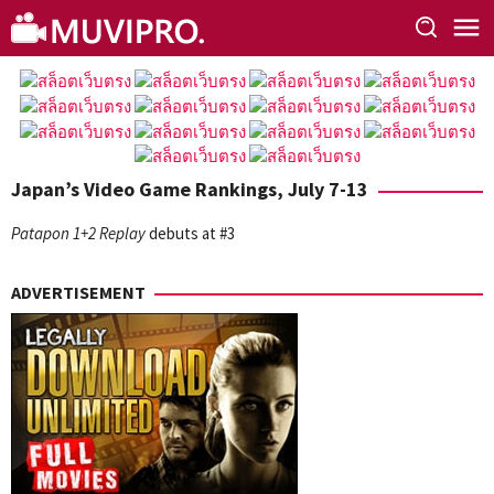
Skip
to
content
Japan’s Video Game Rankings, July 7-13
Patapon 1+2 Replay
debuts at #3
ADVERTISEMENT