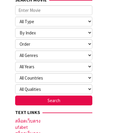
TEXT LINKS
สล็อตเว็บตรง
ufabet