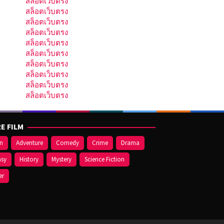
สล็อตเว็บตรง
สล็อตเว็บตรง
สล็อตเว็บตรง
สล็อตเว็บตรง
สล็อตเว็บตรง
สล็อตเว็บตรง
สล็อตเว็บตรง
สล็อตเว็บตรง
สล็อตเว็บตรง
สล็อตเว็บตรง
E FILM
on
Adventure
Comedy
Crime
Drama
asy
History
Mystery
Science Fiction
er