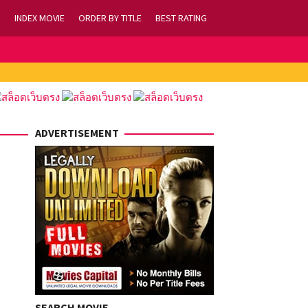
INDEX MOVIE
ORDER BY TITLE
BEST RATING
ADVERTISEMENT
SEARCH MOVIE