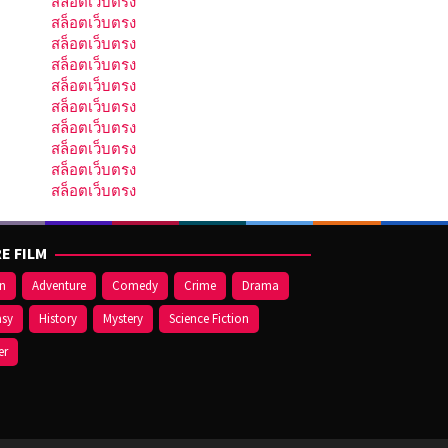
สล็อตเว็บตรง
สล็อตเว็บตรง
สล็อตเว็บตรง
สล็อตเว็บตรง
สล็อตเว็บตรง
สล็อตเว็บตรง
สล็อตเว็บตรง
สล็อตเว็บตรง
สล็อตเว็บตรง
สล็อตเว็บตรง
E FILM
on
Adventure
Comedy
Crime
Drama
asy
History
Mystery
Science Fiction
er