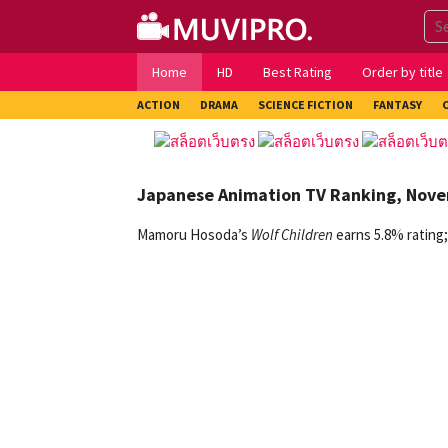
Skip
to
content
Home
HD
Best Rating
Order by title
ACTION
DRAMA
SCIENCE FICTION
FANTASY
Japanese Animation TV Ranking, Nove
Mamoru Hosoda’s
Wolf Children
earns 5.8% rating