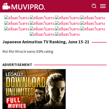
Skip
to
content
Japanese Animation TV Ranking, June 15-21
Mai Mai Miracle
earns 0.6% rating
ADVERTISEMENT