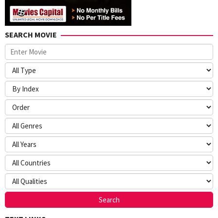
SEARCH MOVIE