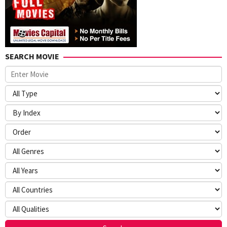
SEARCH MOVIE