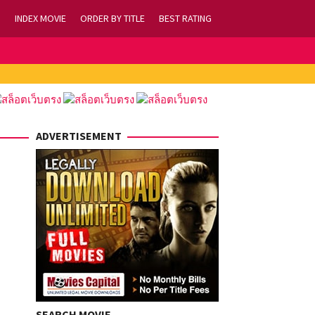
INDEX MOVIE
ORDER BY TITLE
BEST RATING
ADVERTISEMENT
SEARCH MOVIE