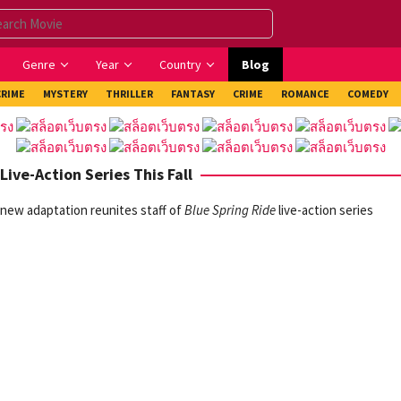
Genre
Year
Country
Blog
CRIME
MYSTERY
THRILLER
FANTASY
CRIME
ROMANCE
COMEDY
ive-Action Series This Fall
; new adaptation reunites staff of
Blue Spring Ride
live-action series