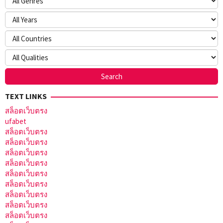
TEXT LINKS
สล็อตเว็บตรง
ufabet
สล็อตเว็บตรง
สล็อตเว็บตรง
สล็อตเว็บตรง
สล็อตเว็บตรง
สล็อตเว็บตรง
สล็อตเว็บตรง
สล็อตเว็บตรง
สล็อตเว็บตรง
สล็อตเว็บตรง