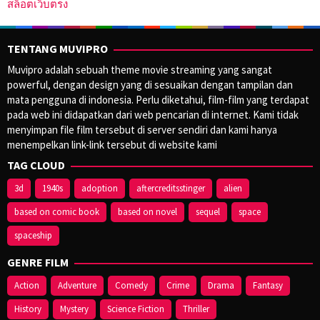
สล็อตเว็บตรง
TENTANG MUVIPRO
Muvipro adalah sebuah theme movie streaming yang sangat
powerful, dengan design yang di sesuaikan dengan tampilan dan
mata pengguna di indonesia. Perlu diketahui, film-film yang terdapat
pada web ini didapatkan dari web pencarian di internet. Kami tidak
menyimpan file film tersebut di server sendiri dan kami hanya
menempelkan link-link tersebut di website kami
TAG CLOUD
3d
1940s
adoption
aftercreditsstinger
alien
based on comic book
based on novel
sequel
space
spaceship
GENRE FILM
Action
Adventure
Comedy
Crime
Drama
Fantasy
History
Mystery
Science Fiction
Thriller