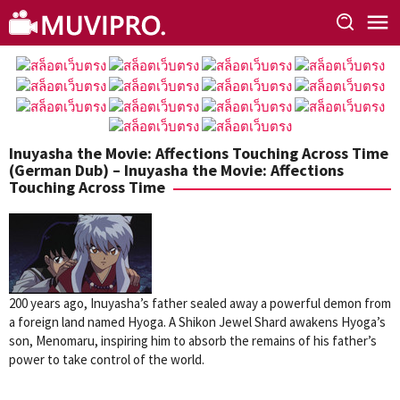
Skip
to
content
Inuyasha the Movie: Affections Touching Across Time
(German Dub) – Inuyasha the Movie: Affections
Touching Across Time
200 years ago, Inuyasha’s father sealed away a powerful demon from
a foreign land named Hyoga. A Shikon Jewel Shard awakens Hyoga’s
son, Menomaru, inspiring him to absorb the remains of his father’s
power to take control of the world.