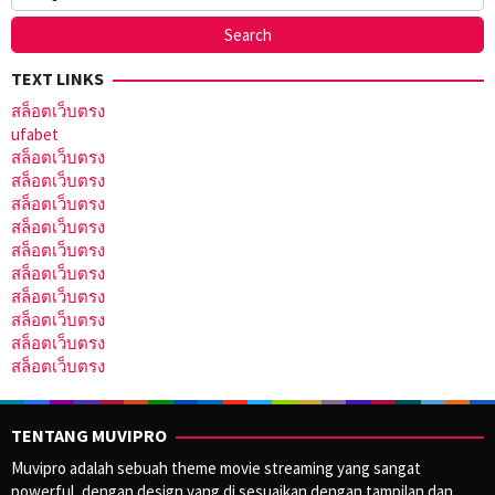
TEXT LINKS
สล็อตเว็บตรง
ufabet
สล็อตเว็บตรง
สล็อตเว็บตรง
สล็อตเว็บตรง
สล็อตเว็บตรง
สล็อตเว็บตรง
สล็อตเว็บตรง
สล็อตเว็บตรง
สล็อตเว็บตรง
สล็อตเว็บตรง
สล็อตเว็บตรง
TENTANG MUVIPRO
Muvipro adalah sebuah theme movie streaming yang sangat
powerful, dengan design yang di sesuaikan dengan tampilan dan