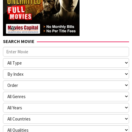
SEARCH MOVIE