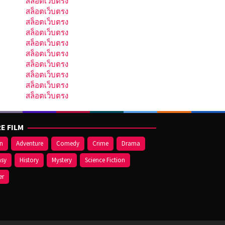
สล็อตเว็บตรง
สล็อตเว็บตรง
สล็อตเว็บตรง
สล็อตเว็บตรง
สล็อตเว็บตรง
สล็อตเว็บตรง
สล็อตเว็บตรง
สล็อตเว็บตรง
สล็อตเว็บตรง
สล็อตเว็บตรง
E FILM
on
Adventure
Comedy
Crime
Drama
asy
History
Mystery
Science Fiction
er