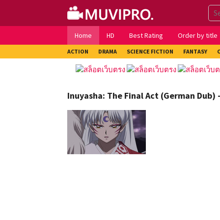
Skip
to
content
Home
HD
Best Rating
Order by title
ACTION
DRAMA
SCIENCE FICTION
FANTASY
Inuyasha: The Final Act (German Dub) 