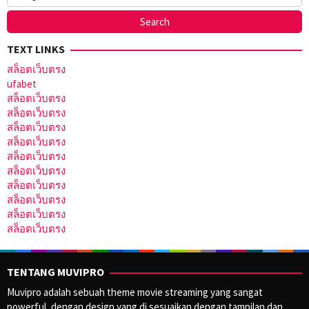
TEXT LINKS
สล็อตเว็บตรง
ufabet
สล็อตเว็บตรง
สล็อตเว็บตรง
สล็อตเว็บตรง
สล็อตเว็บตรง
สล็อตเว็บตรง
สล็อตเว็บตรง
สล็อตเว็บตรง
สล็อตเว็บตรง
สล็อตเว็บตรง
สล็อตเว็บตรง
TENTANG MUVIPRO
Muvipro adalah sebuah theme movie streaming yang sangat
powerful, dengan design yang di sesuaikan dengan tampilan dan