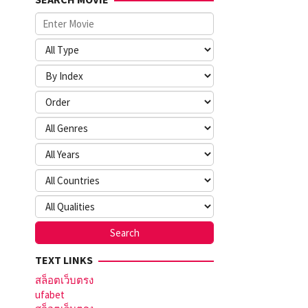
TEXT LINKS
สล็อตเว็บตรง
ufabet