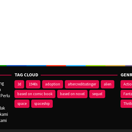
TAG CLOUD
GENR
ang
3d
1940s
adoption
aftercreditsstinger
alien
Acti
n
based on comic book
based on novel
sequel
Fant
 Perlu
space
spaceship
Thrill
dak
 kami
kami