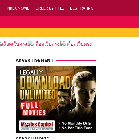
INDEX MOVIE
ORDER BY TITLE
BEST RATING
ADVERTISEMENT
SEARCH MOVIE