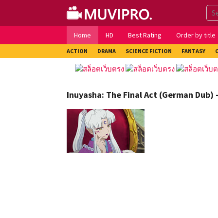
Skip
to
content
Home
HD
Best Rating
Order by title
ACTION
DRAMA
SCIENCE FICTION
FANTASY
Inuyasha: The Final Act (German Dub) 