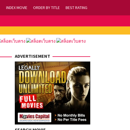
INDEX MOVIE
ORDER BY TITLE
BEST RATING
ADVERTISEMENT
SEARCH MOVIE