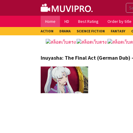
Skip
to
content
Home
HD
Best Rating
Order by title
ACTION
DRAMA
SCIENCE FICTION
FANTASY
Inuyasha: The Final Act (German Dub) 