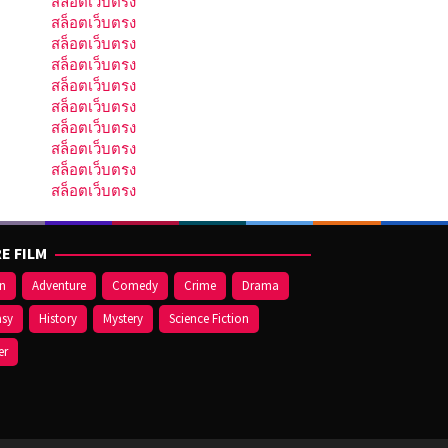
สล็อตเว็บตรง
สล็อตเว็บตรง
สล็อตเว็บตรง
สล็อตเว็บตรง
สล็อตเว็บตรง
สล็อตเว็บตรง
สล็อตเว็บตรง
สล็อตเว็บตรง
สล็อตเว็บตรง
สล็อตเว็บตรง
E FILM
on
Adventure
Comedy
Crime
Drama
asy
History
Mystery
Science Fiction
er