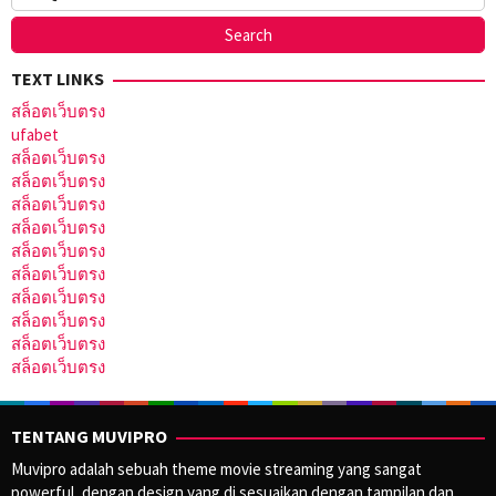
TEXT LINKS
สล็อตเว็บตรง
ufabet
สล็อตเว็บตรง
สล็อตเว็บตรง
สล็อตเว็บตรง
สล็อตเว็บตรง
สล็อตเว็บตรง
สล็อตเว็บตรง
สล็อตเว็บตรง
สล็อตเว็บตรง
สล็อตเว็บตรง
สล็อตเว็บตรง
TENTANG MUVIPRO
Muvipro adalah sebuah theme movie streaming yang sangat
powerful, dengan design yang di sesuaikan dengan tampilan dan