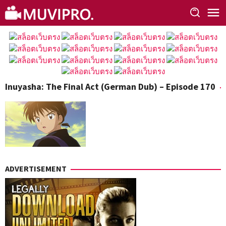
Skip
to
content
Inuyasha: The Final Act (German Dub) – Episode 170
ADVERTISEMENT