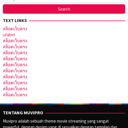
TEXT LINKS
สล็อตเว็บตรง
ufabet
สล็อตเว็บตรง
สล็อตเว็บตรง
สล็อตเว็บตรง
สล็อตเว็บตรง
สล็อตเว็บตรง
สล็อตเว็บตรง
สล็อตเว็บตรง
สล็อตเว็บตรง
สล็อตเว็บตรง
สล็อตเว็บตรง
TENTANG MUVIPRO
Muvipro adalah sebuah theme movie streaming yang sangat
powerful, dengan design yang di sesuaikan dengan tampilan dan