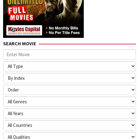
SEARCH MOVIE