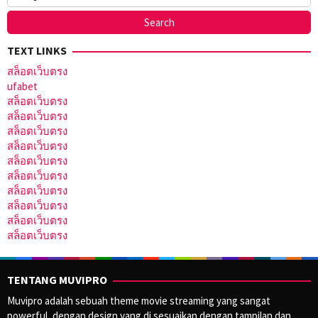
TEXT LINKS
สล็อตเว็บตรง
ufabet
สล็อตเว็บตรง
สล็อตเว็บตรง
สล็อตเว็บตรง
สล็อตเว็บตรง
สล็อตเว็บตรง
สล็อตเว็บตรง
สล็อตเว็บตรง
สล็อตเว็บตรง
สล็อตเว็บตรง
สล็อตเว็บตรง
TENTANG MUVIPRO
Muvipro adalah sebuah theme movie streaming yang sangat
powerful, dengan design yang di sesuaikan dengan tampilan dan