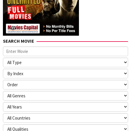
SEARCH MOVIE