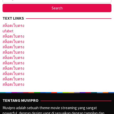
TEXT LINKS
สล็อตเว็บตรง
ufabet
สล็อตเว็บตรง
สล็อตเว็บตรง
สล็อตเว็บตรง
สล็อตเว็บตรง
สล็อตเว็บตรง
สล็อตเว็บตรง
สล็อตเว็บตรง
สล็อตเว็บตรง
สล็อตเว็บตรง
สล็อตเว็บตรง
TENTANG MUVIPRO
Muvipro adalah sebuah theme movie streaming yang sangat
powerful, dengan design yang di sesuaikan dengan tampilan dan