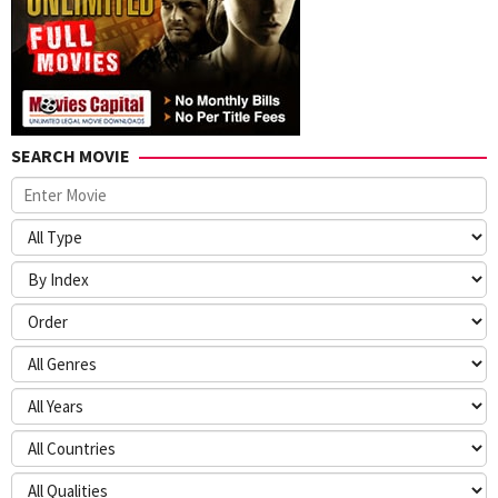
SEARCH MOVIE