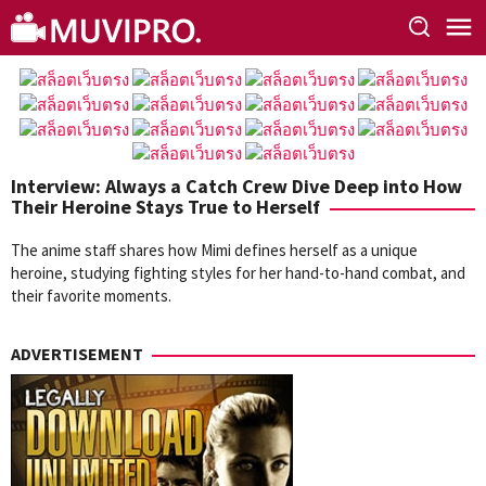
Skip
to
content
Interview: Always a Catch Crew Dive Deep into How
Their Heroine Stays True to Herself
The anime staff shares how Mimi defines herself as a unique
heroine, studying fighting styles for her hand-to-hand combat, and
their favorite moments.
ADVERTISEMENT