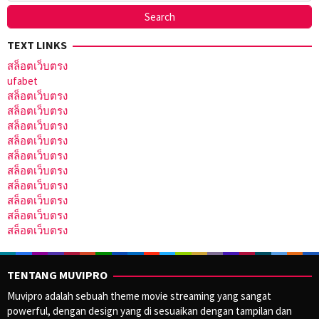
TEXT LINKS
สล็อตเว็บตรง
ufabet
สล็อตเว็บตรง
สล็อตเว็บตรง
สล็อตเว็บตรง
สล็อตเว็บตรง
สล็อตเว็บตรง
สล็อตเว็บตรง
สล็อตเว็บตรง
สล็อตเว็บตรง
สล็อตเว็บตรง
สล็อตเว็บตรง
TENTANG MUVIPRO
Muvipro adalah sebuah theme movie streaming yang sangat
powerful, dengan design yang di sesuaikan dengan tampilan dan