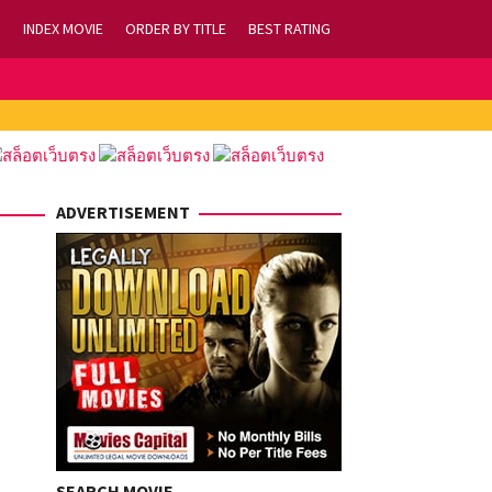
INDEX MOVIE
ORDER BY TITLE
BEST RATING
ADVERTISEMENT
SEARCH MOVIE