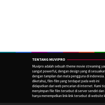
TENTANG MUVIPRO
Muvipro adalah sebuah theme movie streaming y
sangat powerful, dengan design yang di sesuaika
dengan tampilan dan mata pengguna di indonesia.
diketahui, film-film yang terdapat pada web ini
didapatkan dari web pencarian di internet. Kami ti
menyimpan file film tersebut di server sendiri dan
hanya menempelkan link-link tersebut di website 