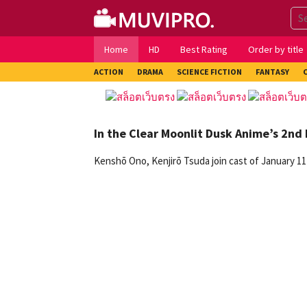
Skip
to
content
Home
HD
Best Rating
Order by title
ACTION
DRAMA
SCIENCE FICTION
FANTASY
In the Clear Moonlit Dusk Anime’s 2nd
Kenshō Ono, Kenjirō Tsuda join cast of January 1