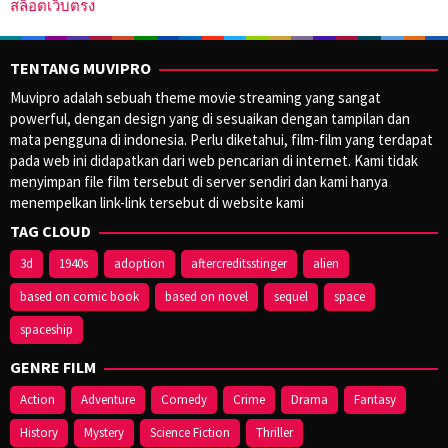
สล็อตเว็บตรง
TENTANG MUVIPRO
Muvipro adalah sebuah theme movie streaming yang sangat
powerful, dengan design yang di sesuaikan dengan tampilan dan
mata pengguna di indonesia. Perlu diketahui, film-film yang terdapat
pada web ini didapatkan dari web pencarian di internet. Kami tidak
menyimpan file film tersebut di server sendiri dan kami hanya
menempelkan link-link tersebut di website kami
TAG CLOUD
3d
1940s
adoption
aftercreditsstinger
alien
based on comic book
based on novel
sequel
space
spaceship
GENRE FILM
Action
Adventure
Comedy
Crime
Drama
Fantasy
History
Mystery
Science Fiction
Thriller