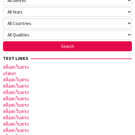
TEXT LINKS
สล็อตเว็บตรง
ufabet
สล็อตเว็บตรง
สล็อตเว็บตรง
สล็อตเว็บตรง
สล็อตเว็บตรง
สล็อตเว็บตรง
สล็อตเว็บตรง
สล็อตเว็บตรง
สล็อตเว็บตรง
สล็อตเว็บตรง