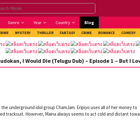
Genre
Year
Country
Blog
CRIME
MYSTERY
THRILLER
FANTASY
CRIME
ROMANCE
COMEDY
Budokan, I Would Die (Telugu Dub) – Episode 1 – But I Lo
of the underground idol group ChamJam. Eripiyo uses all of her money to
red tracksuit. However, Maina always seems to act cold and distant tow