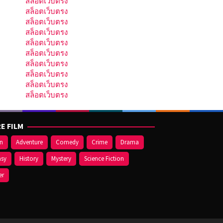
สล็อตเว็บตรง
สล็อตเว็บตรง
สล็อตเว็บตรง
สล็อตเว็บตรง
สล็อตเว็บตรง
สล็อตเว็บตรง
สล็อตเว็บตรง
สล็อตเว็บตรง
สล็อตเว็บตรง
สล็อตเว็บตรง
E FILM
on
Adventure
Comedy
Crime
Drama
asy
History
Mystery
Science Fiction
er