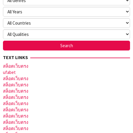
TEXT LINKS
สล็อตเว็บตรง
ufabet
สล็อตเว็บตรง
สล็อตเว็บตรง
สล็อตเว็บตรง
สล็อตเว็บตรง
สล็อตเว็บตรง
สล็อตเว็บตรง
สล็อตเว็บตรง
สล็อตเว็บตรง
สล็อตเว็บตรง