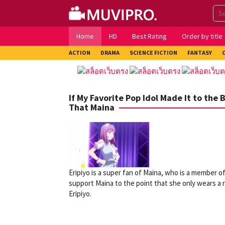
Skip
to
content
Home
HD
Best Rating
Order by title
ACTION
DRAMA
SCIENCE FICTION
FANTASY
If My Favorite Pop Idol Made It to the 
That Maina
Eripiyo is a super fan of Maina, who is a member 
support Maina to the point that she only wears a 
Eripiyo.