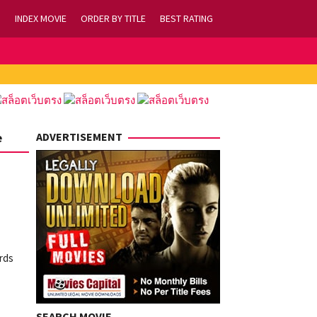
INDEX MOVIE
ORDER BY TITLE
BEST RATING
e
ADVERTISEMENT
ards
SEARCH MOVIE