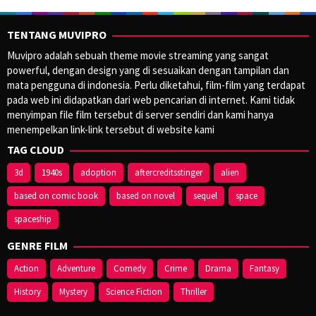
TENTANG MUVIPRO
Muvipro adalah sebuah theme movie streaming yang sangat
powerful, dengan design yang di sesuaikan dengan tampilan dan
mata pengguna di indonesia. Perlu diketahui, film-film yang terdapat
pada web ini didapatkan dari web pencarian di internet. Kami tidak
menyimpan file film tersebut di server sendiri dan kami hanya
menempelkan link-link tersebut di website kami
TAG CLOUD
3d
1940s
adoption
aftercreditsstinger
alien
based on comic book
based on novel
sequel
space
spaceship
GENRE FILM
Action
Adventure
Comedy
Crime
Drama
Fantasy
History
Mystery
Science Fiction
Thriller