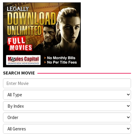
SEARCH MOVIE