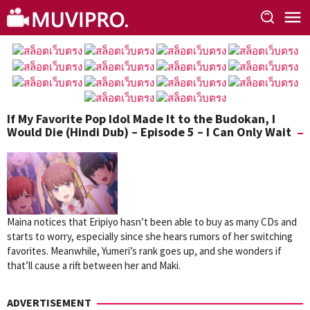
Skip
to
content
If My Favorite Pop Idol Made It to the Budokan, I
Would Die (Hindi Dub) – Episode 5 – I Can Only Wait
Maina notices that Eripiyo hasn’t been able to buy as many CDs and
starts to worry, especially since she hears rumors of her switching
favorites. Meanwhile, Yumeri’s rank goes up, and she wonders if
that’ll cause a rift between her and Maki.
ADVERTISEMENT