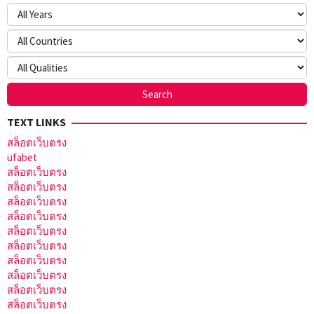
TEXT LINKS
สล็อตเว็บตรง
ufabet
สล็อตเว็บตรง
สล็อตเว็บตรง
สล็อตเว็บตรง
สล็อตเว็บตรง
สล็อตเว็บตรง
สล็อตเว็บตรง
สล็อตเว็บตรง
สล็อตเว็บตรง
สล็อตเว็บตรง
สล็อตเว็บตรง