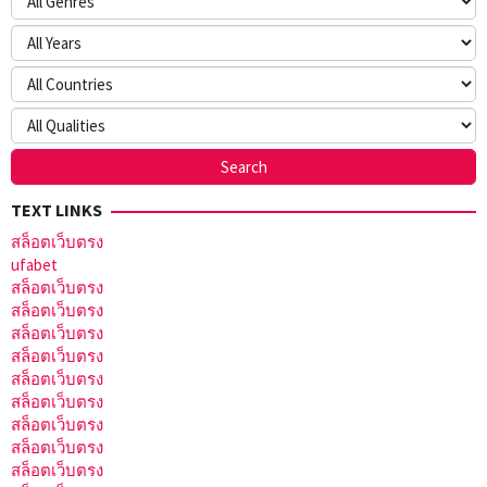
TEXT LINKS
สล็อตเว็บตรง
ufabet
สล็อตเว็บตรง
สล็อตเว็บตรง
สล็อตเว็บตรง
สล็อตเว็บตรง
สล็อตเว็บตรง
สล็อตเว็บตรง
สล็อตเว็บตรง
สล็อตเว็บตรง
สล็อตเว็บตรง