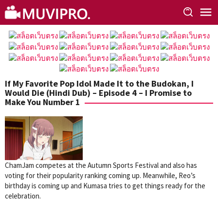
Skip
to
content
If My Favorite Pop Idol Made It to the Budokan, I
Would Die (Hindi Dub) – Episode 4 – I Promise to
Make You Number 1
ChamJam competes at the Autumn Sports Festival and also has
voting for their popularity ranking coming up. Meanwhile, Reo’s
birthday is coming up and Kumasa tries to get things ready for the
celebration.