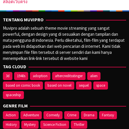
สล็อตเว็บตรง
TENTANG MUVIPRO
Muvipro adalah sebuah theme movie streaming yang sangat
powerful, dengan design yang di sesuaikan dengan tampilan dan
mata pengguna di indonesia. Perlu diketahui, film-film yang terdapat
pada web ini didapatkan dari web pencarian di internet. Kami tidak
menyimpan file film tersebut di server sendiri dan kami hanya
menempelkan link-link tersebut di website kami
TAG CLOUD
3d
1940s
adoption
aftercreditsstinger
alien
based on comic book
based on novel
sequel
space
spaceship
GENRE FILM
Action
Adventure
Comedy
Crime
Drama
Fantasy
History
Mystery
Science Fiction
Thriller