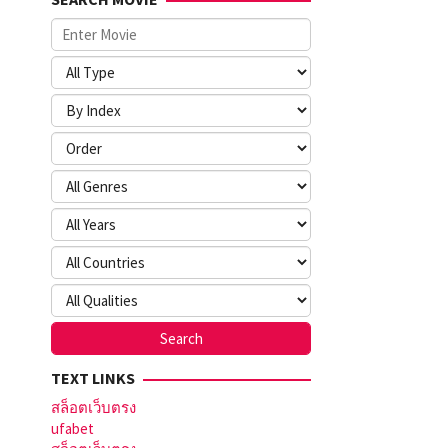
TEXT LINKS
สล็อตเว็บตรง
ufabet