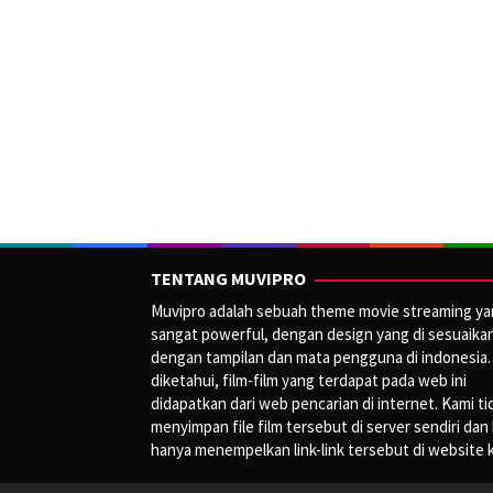
TENTANG MUVIPRO
Muvipro adalah sebuah theme movie streaming y
sangat powerful, dengan design yang di sesuaika
dengan tampilan dan mata pengguna di indonesia.
diketahui, film-film yang terdapat pada web ini
didapatkan dari web pencarian di internet. Kami ti
menyimpan file film tersebut di server sendiri dan
hanya menempelkan link-link tersebut di website 