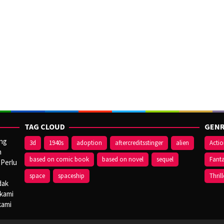
TAG CLOUD
GENR
ang
3d
1940s
adoption
aftercreditsstinger
alien
Acti
n
based on comic book
based on novel
sequel
Fant
 Perlu
space
spaceship
Thrill
dak
 kami
kami