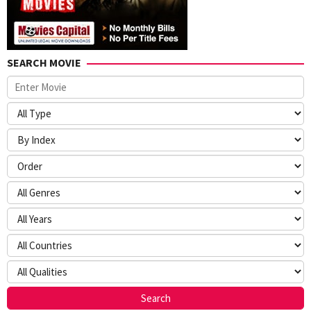
SEARCH MOVIE