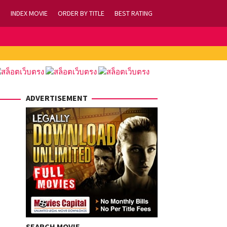
INDEX MOVIE
ORDER BY TITLE
BEST RATING
ADVERTISEMENT
SEARCH MOVIE