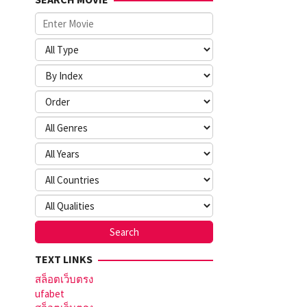
TEXT LINKS
สล็อตเว็บตรง
ufabet