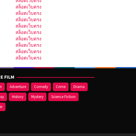
สล็อตเว็บตรง
สล็อตเว็บตรง
สล็อตเว็บตรง
สล็อตเว็บตรง
สล็อตเว็บตรง
สล็อตเว็บตรง
สล็อตเว็บตรง
สล็อตเว็บตรง
สล็อตเว็บตรง
สล็อตเว็บตรง
E FILM
on
Adventure
Comedy
Crime
Drama
asy
History
Mystery
Science Fiction
er