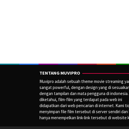
TENTANG MUVIPRO
Muvipro adalah sebuah theme movie streaming y
sangat powerful, dengan design yang di sesuaika
dengan tampilan dan mata pengguna di indonesia.
diketahui, film-film yang terdapat pada web ini
didapatkan dari web pencarian di internet. Kami ti
menyimpan file film tersebut di server sendiri dan
hanya menempelkan link-link tersebut di website 