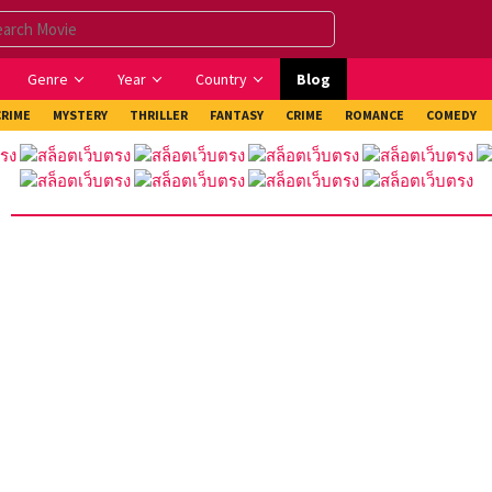
Genre
Year
Country
Blog
CRIME
MYSTERY
THRILLER
FANTASY
CRIME
ROMANCE
COMEDY
a