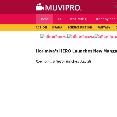
Skip
to
content
Home
HD
Best Rating
Order by title
ACTION
DRAMA
SCIENCE FICTION
FANTASY
Horimiya’s HERO Launches New Mang
Koe no Furu Heya
launches July 28