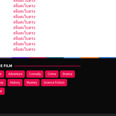
สล็อตเว็บตรง
สล็อตเว็บตรง
สล็อตเว็บตรง
สล็อตเว็บตรง
สล็อตเว็บตรง
สล็อตเว็บตรง
สล็อตเว็บตรง
สล็อตเว็บตรง
สล็อตเว็บตรง
สล็อตเว็บตรง
E FILM
on
Adventure
Comedy
Crime
Drama
asy
History
Mystery
Science Fiction
er