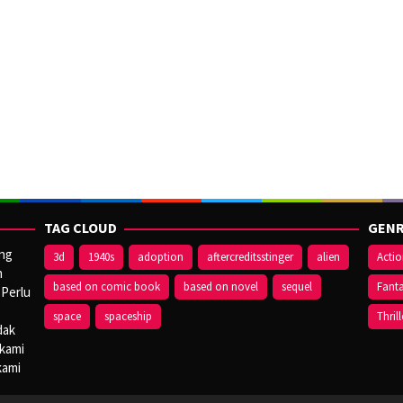
TAG CLOUD
GENR
ang
3d
1940s
adoption
aftercreditsstinger
alien
Acti
n
based on comic book
based on novel
sequel
Fant
 Perlu
space
spaceship
Thrill
dak
 kami
kami