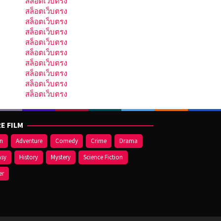
สล็อตเว็บตรง
สล็อตเว็บตรง
สล็อตเว็บตรง
สล็อตเว็บตรง
สล็อตเว็บตรง
สล็อตเว็บตรง
สล็อตเว็บตรง
สล็อตเว็บตรง
สล็อตเว็บตรง
สล็อตเว็บตรง
E FILM
on
Adventure
Comedy
Crime
Drama
asy
History
Mystery
Science Fiction
er