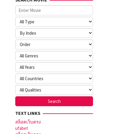
TEXT LINKS
สล็อตเว็บตรง
ufabet