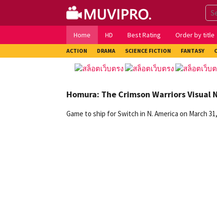
Skip
to
content
Home
HD
Best Rating
Order by title
ACTION
DRAMA
SCIENCE FICTION
FANTASY
Homura: The Crimson Warriors Visual 
Game to ship for Switch in N. America on March 31,