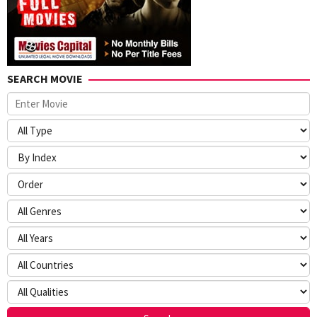
SEARCH MOVIE