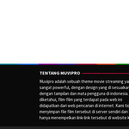
TENTANG MUVIPRO
Muvipro adalah sebuah theme movie streaming y
sangat powerful, dengan design yang di sesuaika
dengan tampilan dan mata pengguna di indonesia.
diketahui, film-film yang terdapat pada web ini
didapatkan dari web pencarian di internet. Kami ti
menyimpan file film tersebut di server sendiri dan
hanya menempelkan link-link tersebut di website 