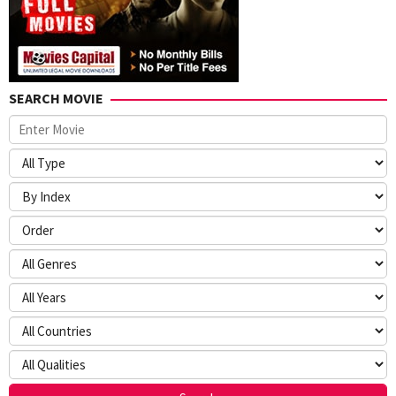
SEARCH MOVIE