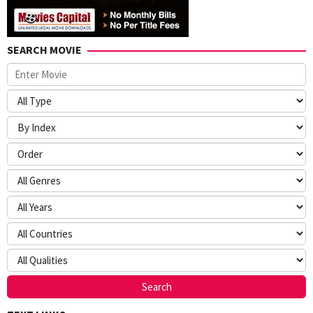
SEARCH MOVIE