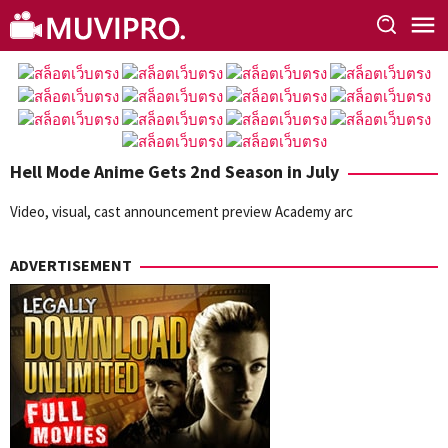
Skip
to
content
Hell Mode Anime Gets 2nd Season in July
Video, visual, cast announcement preview Academy arc
ADVERTISEMENT